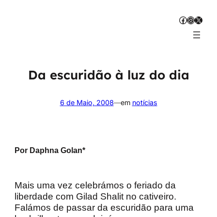
Saltar
Facebook
Instagr
X
para
o
conteúdo
Da escuridão à luz do dia
6 de Maio, 2008
—
em
notícias
Por Daphna Golan*
Mais uma vez celebrámos o feriado da
liberdade com Gilad Shalit no cativeiro.
Falámos de passar da escuridão para uma