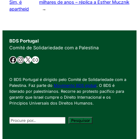
Sim, é
milhares de anos – réplica a Esther Mucznik
apartheid
→
BDS Portugal
Comité de Solidariedade com a Palestina
Facebook
Instagram
X
Ligação
O BDS Portugal é dirigido pelo Comité de Solidariedade com a
Palestina. Faz parte do
Movimento BDS global
. O BDS é
liderado por palestinianos. Recorre ao protesto pacífico para
garantir que Israel cumpre o Direito Internacional e os
Princípios Universais dos Direitos Humanos.
P
Pesquisar
e
s