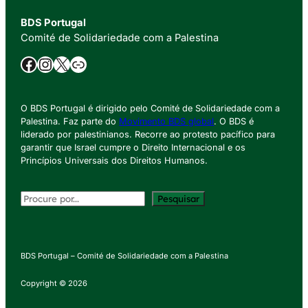
BDS Portugal
Comité de Solidariedade com a Palestina
Facebook
Instagram
X
Ligação
O BDS Portugal é dirigido pelo Comité de Solidariedade com a
Palestina. Faz parte do
Movimento BDS global
. O BDS é
liderado por palestinianos. Recorre ao protesto pacífico para
garantir que Israel cumpre o Direito Internacional e os
Princípios Universais dos Direitos Humanos.
P
Pesquisar
e
s
q
BDS Portugal – Comité de Solidariedade com a Palestina
u
i
Copyright © 2026
s
a