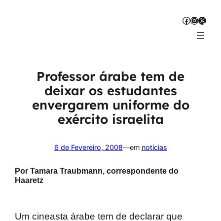
Saltar
Facebook
Instagr
X
para
o
conteúdo
Professor árabe tem de
deixar os estudantes
envergarem uniforme do
exército israelita
6 de Fevereiro, 2008
—
em
notícias
Por Tamara Traubmann, correspondente do
Haaretz
Um cineasta árabe tem de declarar que